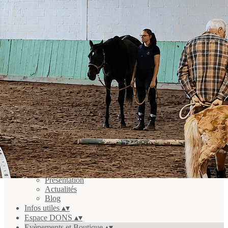
Exporter les lignes sélectionnées
Exporter toutes les colonnes
Exporter uniquement les colonnes affichées
Menu
<
>
Evènements
Boutique
Ajoutez un logo, un bouton, des réseaux sociaux
Cliquez pour éditer
Hainaut Equi-T
▴
▾
Présentation
Actualités
Blog
Infos utiles
▴
▾
Espace DONS
▴
▾
Evènements et Boutique
▴
▾